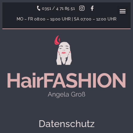
0351 / 4 71 85 51
MO – FR 08
:00
– 19
:00
UHR
| SA 07
:00
– 12
:00
UHR
Datenschutz