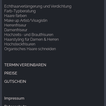
Echthaarverlängerung und Verdichtung
Farb-Typberatung
Haare färben
Make up Artist/Visagistin
Herrenfriseur
Damenfriseur
Hochzeits- und Brautfrisuren
Haarstyling für Damen & Herren
Hochsteckfrisuren
Organisches Haare schneiden
Echthaarverlängerung und Verdichtung
Hochzeits- und Brautfrisuren
Haarstyling für Damen & Herren
Organisches Haare schneiden
TERMIN VEREINBAREN
PREISE
GUTSCHEIN
Impressum