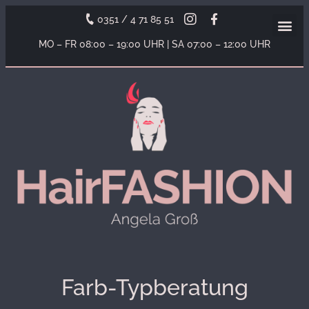
0351 / 4 71 85 51
MO – FR 08
:00
– 19
:00
UHR
| SA 07
:00
– 12
:00
UHR
Farb-Typberatung